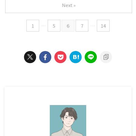
Next »
1
…
5
6
7
…
14