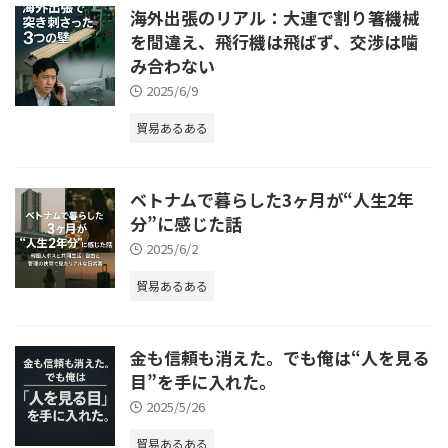
海外出張のリアル：大連で割り箸機械
を間違え、飛行機は飛ばず、交渉は噛
み合わない
2025/6/9
貿易あるある
ベトナムで暮らした3ヶ月が“人生2年
分”に感じた話
2025/6/2
貿易あるある
金も信頼も消えた。でも俺は“人を見る
目”を手に入れた。
2025/5/26
貿易あるある