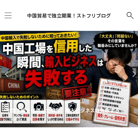
中国貿易で独立開業！ストフリブログ
中国輸入で一番危険なのは、不良品ではなく「売れてしま
中国輸入で結局最後に残る人の特徴 月商ではなく「生存
中国輸入はAIで楽になるのか？ ChatGPT時代に消える仕
2026年、中国輸入で稼げなくなった人の特徴 元輸入
税関で止まる人の共通点5選 元フォワーダー営業が見て
Amazonで売れる商品より、税関を通せる商品を探せ！
中国工場を信用した瞬間、輸入ビジネスは失敗する 。
月商300万円でも、手元にお金が残らなかった理由
う商品」である
率」で考える輸入ビジネス
事、生き残る仕事
業者が見た「消えていった人たち」の共通点
きた「輸入で失敗する人」の特徴
中国輸入コンサルが絶対に言わない話。
中国輸入で“利益商品”が突然死する瞬間とは？
2026/7/24
2026/7/16
2026/7/8
2026/6/30
2026/6/22
2026/6/14
2026/6/6
2026/5/29
2026/5/21
2026/5/13