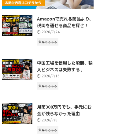
Amazonで売れる商品より、
税関を通せる商品を探せ！
2026/7/24
貿易あるある
中国工場を信用した瞬間、輸
入ビジネスは失敗する 。
2026/7/16
貿易あるある
月商300万円でも、手元にお
金が残らなかった理由
2026/7/8
貿易あるある