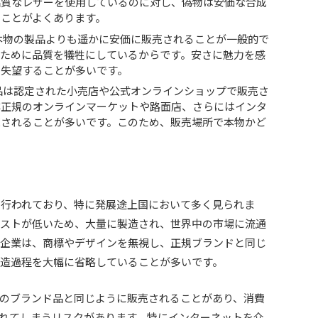
品質なレザーを使用しているのに対し、偽物は安価な合成
ことがよくあります。
本物の製品よりも遥かに安価に販売されることが一般的で
るために品質を犠牲にしているからです。安さに魅力を感
に失望することが多いです。
品は認定された小売店や公式オンラインショップで販売さ
非正規のオンラインマーケットや路面店、さらにはインタ
売されることが多いです。このため、販売場所で本物かど
で行われており、特に発展途上国において多く見られま
コストが低いため、大量に製造され、世界中の市場に流通
る企業は、商標やデザインを無視し、正規ブランドと同じ
製造過程を大幅に省略していることが多いです。
のブランド品と同じように販売されることがあり、消費
れてしまうリスクがあります。特にインターネットを介