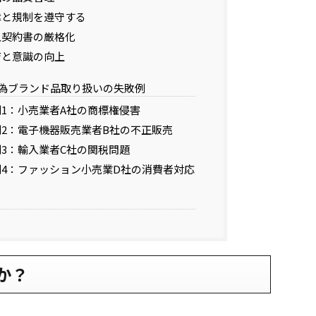
法律と規制を遵守する
輸入契約書の厳格化
教育と意識の向上
例：偽ブランド品取り扱いの失敗例
事例1：小売業者A社の商標権侵害
事例2：電子機器販売業者B社の不正販売
事例3：輸入業者C社の関税問題
事例4：ファッション小売業D社の消費者対応
か？